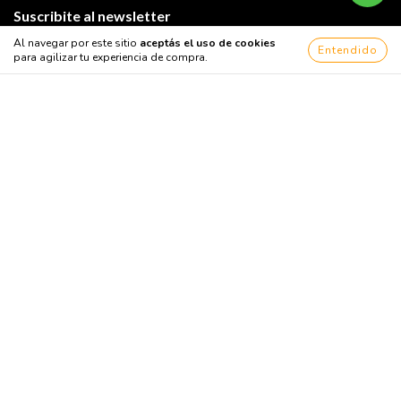
Suscribite al newsletter
Al navegar por este sitio
aceptás el uso de cookies
Entendido
para agilizar tu experiencia de compra.
Copyright ANIMALADAPETS ® - 2026. Todos los derechos reservados.
Defensa de las y los consumidores. Para reclamos
ingresá acá.