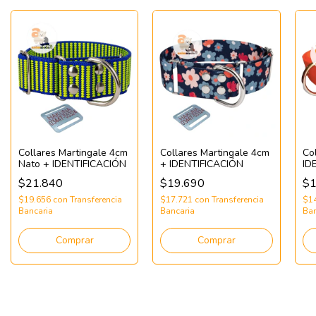
Collares Martingale 4cm
Collares Martingale 4cm
Co
Nato + IDENTIFICACIÓN
+ IDENTIFICACIÓN
ID
$21.840
$19.690
$1
$19.656
con
Transferencia
$17.721
con
Transferencia
$1
Bancaria
Bancaria
Ban
Comprar
Comprar