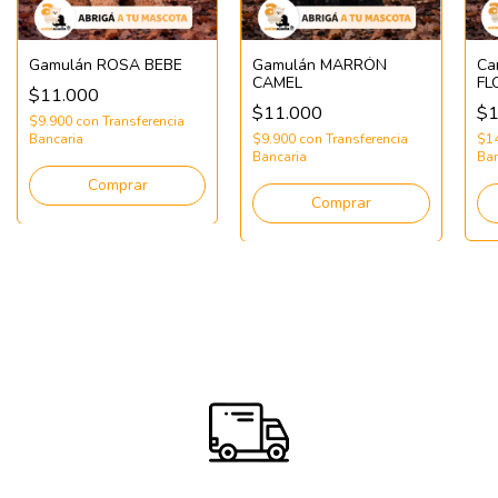
Gamulán ROSA BEBE
Gamulán MARRÓN
Ca
CAMEL
FL
$11.000
$11.000
$1
$9.900
con
Transferencia
Bancaria
$9.900
con
Transferencia
$1
Bancaria
Ban
Comprar
Comprar