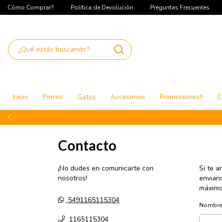
Cómo Comprar?
Política de Devolución
Preguntas Frecuentes
Inicio
Perros
Gatos
Accesorios
Promociones!!
C
Contacto
¡No dudes en comunicarte con
Si te a
nosotros!
envian
máximo 
5491165115304
Nombre
1165115304