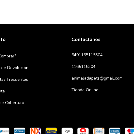
nfo
Contactános
5491165115304
Comprar?
1165115304
a de Devolución
animaladapets@gmail.com
tas Frecuentes
Tienda Online
sta
de Cobertura